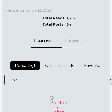
Member since juni 13, 2023
Total Reads:
1,316
Total Posts:
64
AKTIVITET
PROFIL
Personligt
Omnämnande
Favoriter