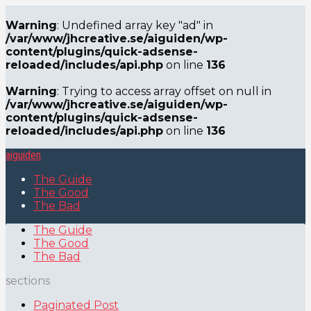
Warning
: Undefined array key "ad" in
/var/www/jhcreative.se/aiguiden/wp-
content/plugins/quick-adsense-
reloaded/includes/api.php
on line
136
Warning
: Trying to access array offset on null in
/var/www/jhcreative.se/aiguiden/wp-
content/plugins/quick-adsense-
reloaded/includes/api.php
on line
136
aiguiden
The Guide
The Good
The Bad
The Guide
The Good
The Bad
sections
Paginated Post