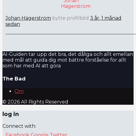
Johan Hägerström
bytte profilbild
3 år, 1 månad
sedan
AI-Guiden tar upp det bra, det dåliga och allt emellan
med mål att guida dig mot bättre förståelse för allt
som har med AI att göra
The Bad
Om
© 2026 All Rights Reserved
log in
Connect with:
Facebook
Google
Twitter