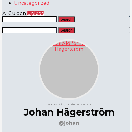
Uncategorized
AI Guiden
Upload
Search
Search
Aktiv 3 år, 1 månad sedan
Johan Hägerström
@johan