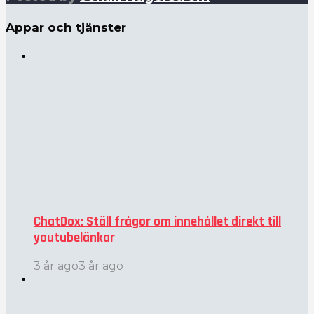
Appar och tjänster
ChatDox: Ställ frågor om innehållet direkt till
youtubelänkar
3 år ago
3 år ago