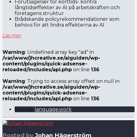
Förutsägelser för korttids- kontra
långtidseffekter av AI på arbetskraften och
företagens struktur
Brådskande policyrekommendationer som
behövs för att lindra effekterna av AI
Läs mer
Warning
: Undefined array key "ad" in
/var/www/jhcreative.se/aiguiden/wp-
content/plugins/quick-adsense-
reloaded/includes/api.php
on line
136
Warning
: Trying to access array offset on null in
/var/www/jhcreative.se/aiguiden/wp-
content/plugins/quick-adsense-
reloaded/includes/api.php
on line
136
Source:
language.work
Posted by
Johan Hägerström