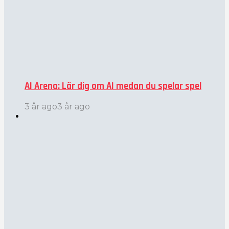
AI Arena: Lär dig om AI medan du spelar spel
3 år ago
3 år ago