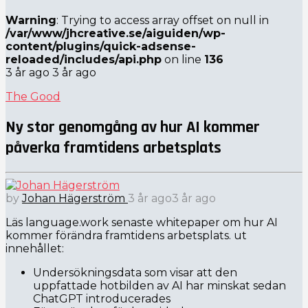
Warning
: Trying to access array offset on null in
/var/www/jhcreative.se/aiguiden/wp-
content/plugins/quick-adsense-
reloaded/includes/api.php
on line
136
3 år ago
3 år ago
The Good
Ny stor genomgång av hur AI kommer
påverka framtidens arbetsplats
by
Johan Hägerström
3 år ago
3 år ago
Läs language.work senaste whitepaper om hur AI
kommer förändra framtidens arbetsplats. ut
innehållet:
Undersökningsdata som visar att den
uppfattade hotbilden av AI har minskat sedan
ChatGPT introducerades