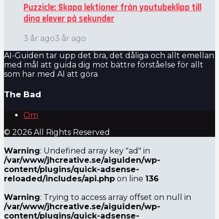
Puzzicle: Skapa lektioner från youtubeklipp till
dina elever på sekunder
3 år ago
3 år ago
AI-Guiden tar upp det bra, det dåliga och allt emellan
med mål att guida dig mot bättre förståelse för allt
som har med AI att göra
The Bad
Om
© 2026 All Rights Reserved
Warning
: Undefined array key "ad" in
/var/www/jhcreative.se/aiguiden/wp-
content/plugins/quick-adsense-
reloaded/includes/api.php
on line
136
Warning
: Trying to access array offset on null in
/var/www/jhcreative.se/aiguiden/wp-
content/plugins/quick-adsense-