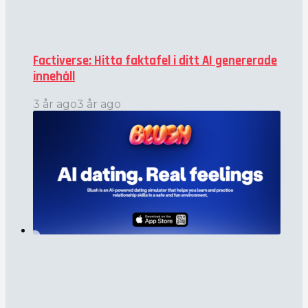
Factiverse: Hitta faktafel i ditt AI genererade
innehåll
3 år ago
3 år ago