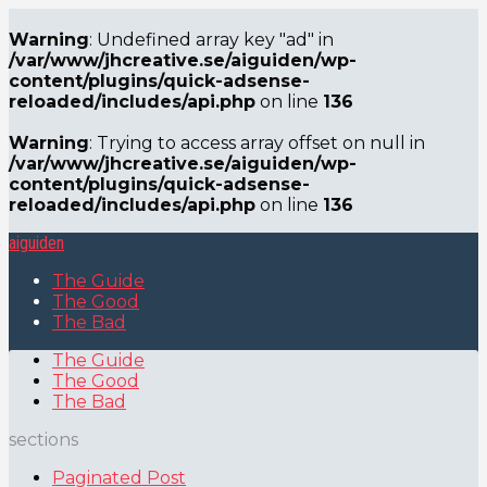
Warning
: Undefined array key "ad" in
/var/www/jhcreative.se/aiguiden/wp-
content/plugins/quick-adsense-
reloaded/includes/api.php
on line
136
Warning
: Trying to access array offset on null in
/var/www/jhcreative.se/aiguiden/wp-
content/plugins/quick-adsense-
reloaded/includes/api.php
on line
136
aiguiden
The Guide
The Good
The Bad
The Guide
The Good
The Bad
sections
Paginated Post