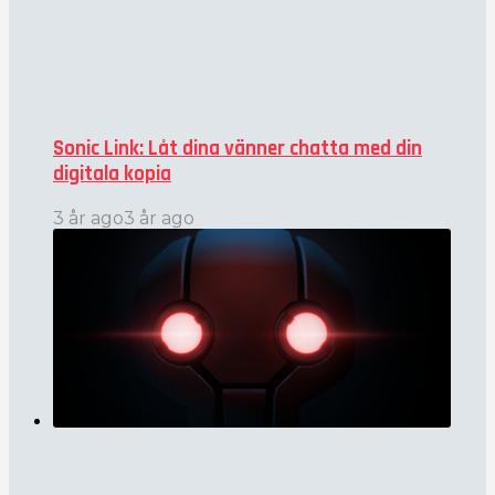
Sonic Link: Låt dina vänner chatta med din
digitala kopia
3 år ago
3 år ago