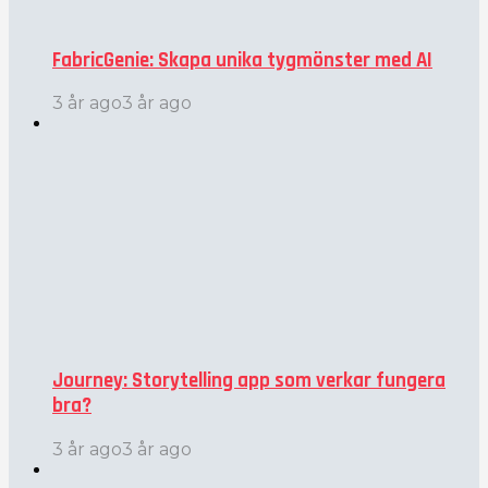
FabricGenie: Skapa unika tygmönster med AI
3 år ago
3 år ago
Journey: Storytelling app som verkar fungera
bra?
3 år ago
3 år ago