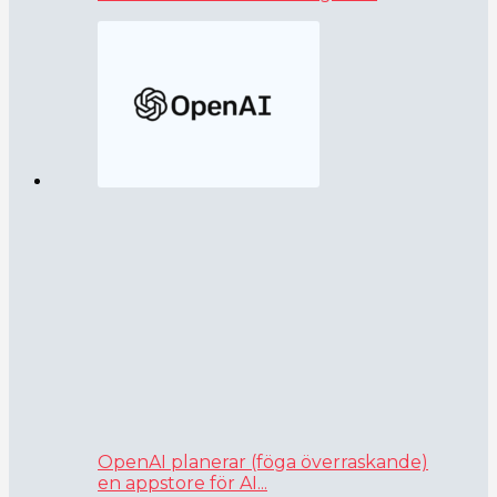
OpenAI planerar (föga överraskande)
en appstore för AI...