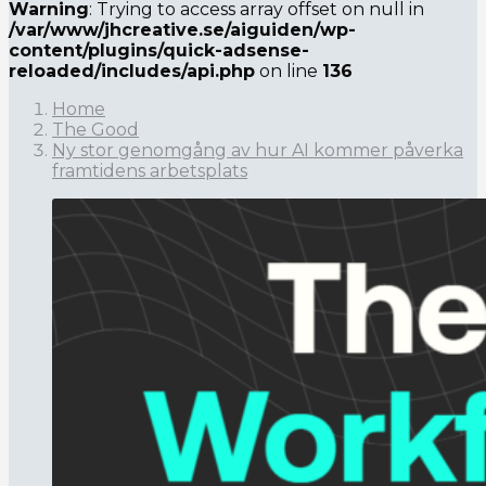
Warning
: Trying to access array offset on null in
/var/www/jhcreative.se/aiguiden/wp-
content/plugins/quick-adsense-
reloaded/includes/api.php
on line
136
Home
The Good
Ny stor genomgång av hur AI kommer påverka
framtidens arbetsplats