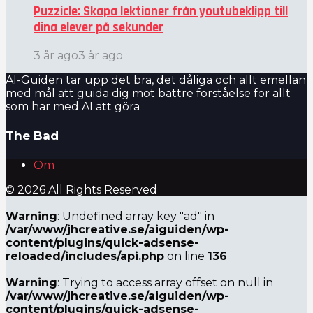
Puzzicle: Skapa lektioner från youtubeklipp till
dina elever på sekunder
3 år ago
3 år ago
AI-Guiden tar upp det bra, det dåliga och allt emellan
med mål att guida dig mot bättre förståelse för allt
som har med AI att göra
The Bad
Om
© 2026 All Rights Reserved
Warning
: Undefined array key "ad" in
/var/www/jhcreative.se/aiguiden/wp-
content/plugins/quick-adsense-
reloaded/includes/api.php
on line
136
Warning
: Trying to access array offset on null in
/var/www/jhcreative.se/aiguiden/wp-
content/plugins/quick-adsense-