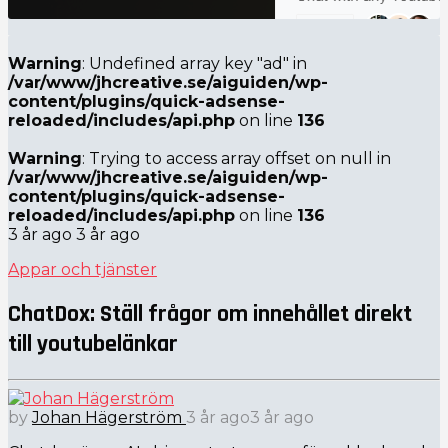
Warning
: Undefined array key "ad" in
/var/www/jhcreative.se/aiguiden/wp-
content/plugins/quick-adsense-
reloaded/includes/api.php
on line
136
Warning
: Trying to access array offset on null in
/var/www/jhcreative.se/aiguiden/wp-
content/plugins/quick-adsense-
reloaded/includes/api.php
on line
136
3 år ago
3 år ago
Appar och tjänster
ChatDox: Ställ frågor om innehållet direkt
till youtubelänkar
by
Johan Hägerström
3 år ago
3 år ago