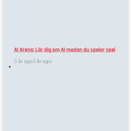
AI Arena: Lär dig om AI medan du spelar spel
3 år ago
3 år ago