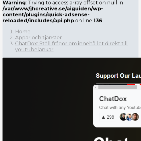
Warning
: Trying to access array offset on null in
/var/www/jhcreative.se/aiguiden/wp-
content/plugins/quick-adsense-
reloaded/includes/api.php
on line
136
Home
Appar och tjänster
ChatDox: Ställ frågor om innehållet direkt till
youtubelänkar