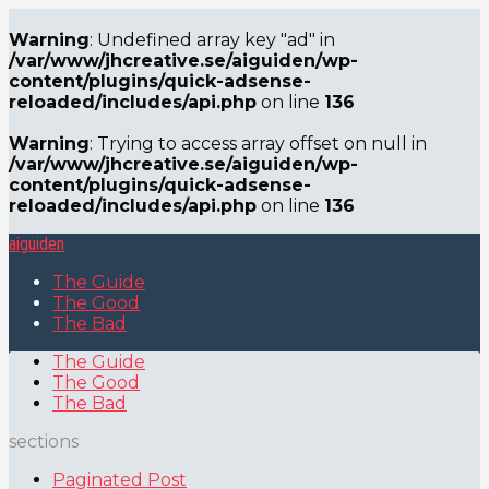
Warning
: Undefined array key "ad" in
/var/www/jhcreative.se/aiguiden/wp-
content/plugins/quick-adsense-
reloaded/includes/api.php
on line
136
Warning
: Trying to access array offset on null in
/var/www/jhcreative.se/aiguiden/wp-
content/plugins/quick-adsense-
reloaded/includes/api.php
on line
136
aiguiden
The Guide
The Good
The Bad
The Guide
The Good
The Bad
sections
Paginated Post