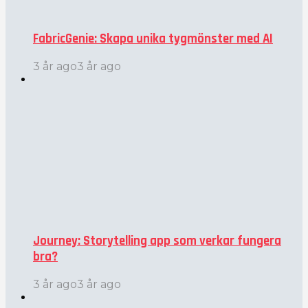
FabricGenie: Skapa unika tygmönster med AI
3 år ago
3 år ago
Journey: Storytelling app som verkar fungera
bra?
3 år ago
3 år ago