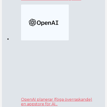
OpenAI planerar (föga överraskande)
en appstore för AI...