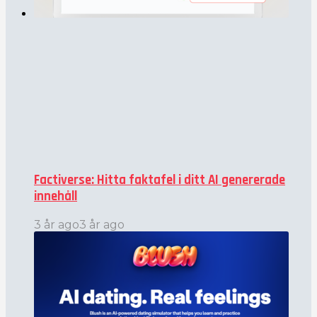
Factiverse: Hitta faktafel i ditt AI genererade
innehåll
3 år ago
3 år ago