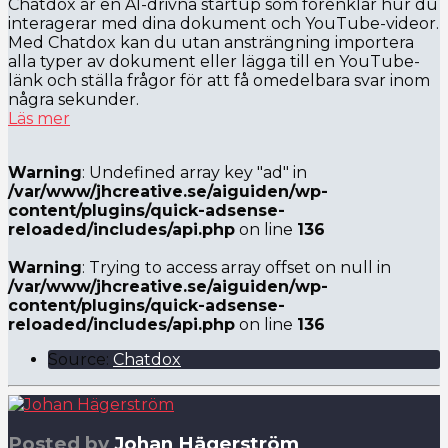
Chatdox är en AI-drivna startup som förenklar hur du
interagerar med dina dokument och YouTube-videor.
Med Chatdox kan du utan ansträngning importera
alla typer av dokument eller lägga till en YouTube-
länk och ställa frågor för att få omedelbara svar inom
några sekunder.
Läs mer
Warning
: Undefined array key "ad" in
/var/www/jhcreative.se/aiguiden/wp-
content/plugins/quick-adsense-
reloaded/includes/api.php
on line
136
Warning
: Trying to access array offset on null in
/var/www/jhcreative.se/aiguiden/wp-
content/plugins/quick-adsense-
reloaded/includes/api.php
on line
136
Source:
Chatdox
Posted by
Johan Hägerström