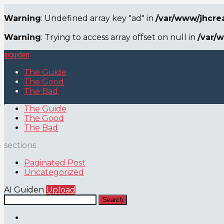
Warning
: Undefined array key "ad" in
/var/www/jhcre
Warning
: Trying to access array offset on null in
/var/
aiguiden
The Guide
The Good
The Bad
The Guide
The Good
The Bad
sections
Paginated Post
Uncategorized
AI Guiden
Upload
Search